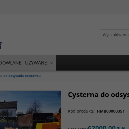
DOWLANE - UŻYWANE
na do odsysania bentonitu
Cysterna do odsy
Kod produktu
:
HMB00000351
62000,00
PLN