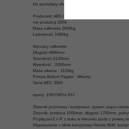
Do sprzedaży oferujemy używaną cysternę do odsysa
Producent: ABS Obervieschede - Niemcy
rok produkcji 2004.
Masa całkowita 2600kg
Ładowność 1480kg
Wymiary całkowite :
Długość:4880mm
Szerokość:2120mm
Wysokość : 2050mm
Masa własna : 1120kg
Pompa Battoni Pagani - Włochy
Seria MEC 3000
opony: 195/70R14 93J
Zbiornik próżniowy i kompresor, system ssąco-ciśnien
Zbiornik: średnica 1000mm, długość 1750mm, pokry
Przyłącza=2 x 4" z boku w kierunku jazdy z prawej st
Wyposażenie = silnik benzynowy Honda 9KM, kompre