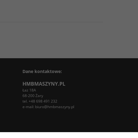
Dane kontaktowe:
HMBMASZYNY.PL
Łaz 18A
68-200 Żary
tel. +48 698 491 232
e-mail:
biuro@hmbmaszyny.pl