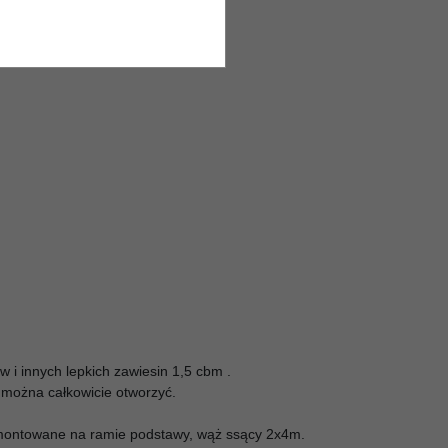
w i innych lepkich zawiesin 1,5 cbm .
można całkowicie otworzyć.
amontowane na ramie podstawy, wąż ssący 2x4m.