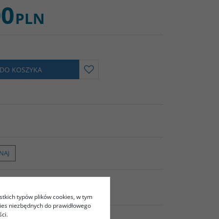
00
PLN
 DO KOSZYKA
NAJ
stkich typów plików cookies, w tym
kies niezbędnych do prawidłowego
ci.