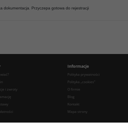
a dokumentacja. Przyczepa gotowa do rejestracji
y
Informacje
awiać?
Polityka prywatności
in
Polityka „cookies”
je i zwroty
O firmie
lamację
Blog
stawy
Kontakt
łatności
Mapa strony