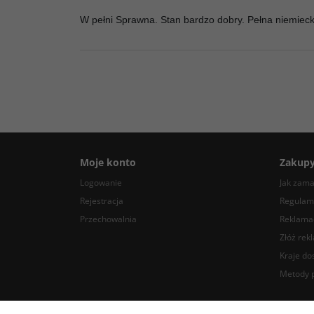
W pełni Sprawna. Stan bardzo dobry. Pełna niemieck
Moje konto
Zakup
Logowanie
Jak zam
Rejestracja
Regulam
Przechowalnia
Reklamac
Złóż rek
Kraje do
Metody p