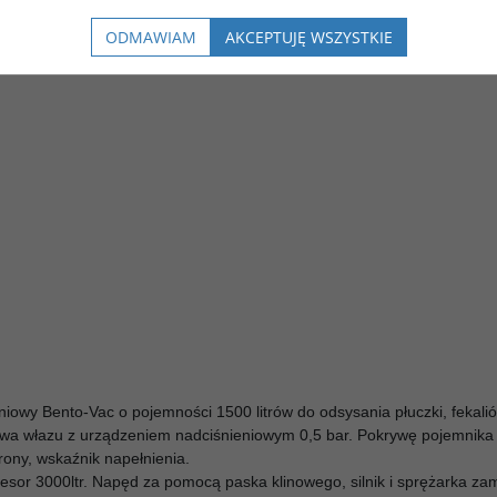
nia bentonitu.
ODMAWIAM
AKCEPTUJĘ WSZYSTKIE
iowy Bento-Vac o pojemności 1500 litrów do odsysania płuczki, fekalió
wa włazu z urządzeniem nadciśnieniowym 0,5 bar. Pokrywę pojemnika 
rony, wskaźnik napełnienia.
sor 3000ltr. Napęd za pomocą paska klinowego, silnik i sprężarka z