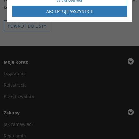
ODMAWIAM
różnych substancji chemicznych, co pozwala na stosowanie
korków pneumatycznych w agresywnych środowiskach.
AKCEPTUJĘ WSZYSTKIE
POWRÓT DO LISTY
Moje konto
Logowanie
Rejestracja
Przechowalnia
Zakupy
Jak zamawiać?
Regulamin