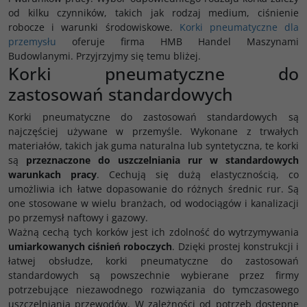
od kilku czynników, takich jak rodzaj medium, ciśnienie
robocze i warunki środowiskowe.
Korki pneumatyczne dla
przemysłu
oferuje firma HMB Handel Maszynami
Budowlanymi. Przyjrzyjmy się temu bliżej.
Korki pneumatyczne do
zastosowań standardowych
Korki pneumatyczne do zastosowań standardowych są
najczęściej używane w przemyśle. Wykonane z trwałych
materiałów, takich jak guma naturalna lub syntetyczna, te korki
są
przeznaczone do uszczelniania rur w standardowych
warunkach pracy
. Cechują się dużą elastycznością, co
umożliwia ich łatwe dopasowanie do różnych średnic rur. Są
one stosowane w wielu branżach, od wodociągów i kanalizacji
po przemysł naftowy i gazowy.
Ważną cechą tych korków jest ich zdolność do wytrzymywania
umiarkowanych ciśnień roboczych
. Dzięki prostej konstrukcji i
łatwej obsłudze, korki pneumatyczne do zastosowań
standardowych są powszechnie wybierane przez firmy
potrzebujące niezawodnego rozwiązania do tymczasowego
uszczelniania przewodów. W zależności od potrzeb dostępne