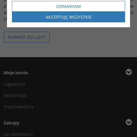
przypadkach używa się korków wykonanych z materiałów
ODMAWIAM
odpornych na działanie kwasów, zasad oraz innych substancji
AKCEPTUJĘ WSZYSTKIE
chemicznych.
POWRÓT DO LISTY
Moje konto
Logowanie
Rejestracja
Przechowalnia
Zakupy
Jak zamawiać?