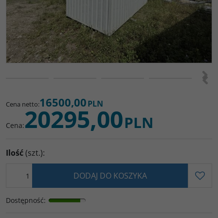
>
<
16500,00
PLN
Cena netto
:
20295,00
PLN
Cena
:
Ilość
(szt.)
:
DODAJ DO KOSZYKA
Dostępność
: