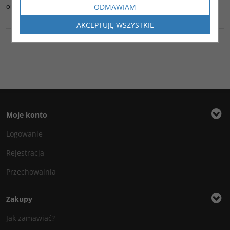
ODMAWIAM
oraz 5 umywalek i podgrzewacz do wody
AKCEPTUJĘ WSZYSTKIE
Moje konto
Logowanie
Rejestracja
Przechowalnia
Zakupy
Jak zamawiać?