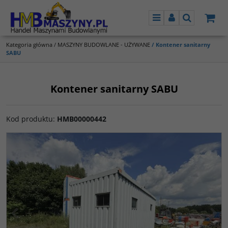
Menu
Panel
Szukaj
Kategoria główna
/
MASZYNY BUDOWLANE - UŻYWANE
/
Kontener sanitarny
SABU
Kontener sanitarny SABU
Kod produktu
:
HMB00000442
<
>