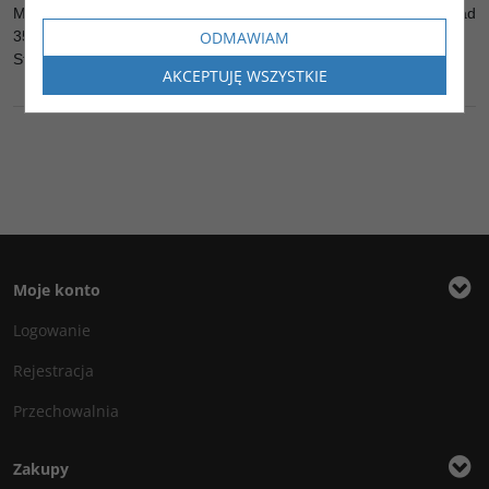
Maszyna ma założone nowe gąsienice rolki itd. (rachunki na ponad
ODMAWIAM
35 tys zl netto )
Stan techniczny bardzo dobry. Maszyna w pełni sprawna.
AKCEPTUJĘ WSZYSTKIE
Moje konto
Logowanie
Rejestracja
Przechowalnia
Zakupy