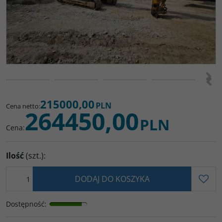
>
<
215000,00
PLN
Cena netto
:
264450,00
PLN
Cena
:
Ilość
(szt.)
:
DODAJ DO KOSZYKA
Dostępność
: