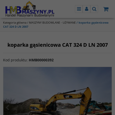
Menu
Panel
Szukaj
Kategoria główna
/
MASZYNY BUDOWLANE - UŻYWANE
/
koparka gąsienicowa
CAT 324 D LN 2007
koparka gąsienicowa CAT 324 D LN 2007
Kod produktu
:
HMB00000392
<
>