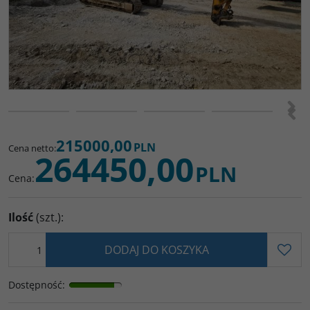
>
<
215000,00
PLN
Cena netto
:
264450,00
PLN
Cena
:
Ilość
(szt.)
:
DODAJ DO KOSZYKA
Dostępność
: