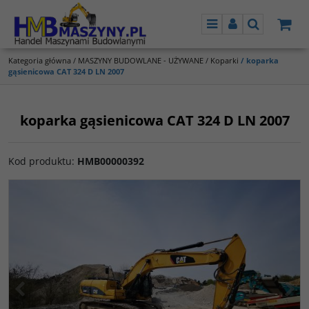
Menu
Panel
Szukaj
Kategoria główna
/
MASZYNY BUDOWLANE - UŻYWANE
/
Koparki
/
koparka
gąsienicowa CAT 324 D LN 2007
koparka gąsienicowa CAT 324 D LN 2007
Kod produktu
:
HMB00000392
<
>