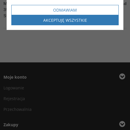
Maszyna ma założone nowe gąsienice rolki itd. (rachunki na ponad
ODMAWIAM
35 tys zl netto )
Stan techniczny bardzo dobry. Maszyna w pełni sprawna.
AKCEPTUJĘ WSZYSTKIE
Moje konto
Logowanie
Rejestracja
Przechowalnia
Zakupy