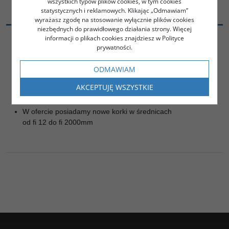
wszystkich typów plików cookies, w tym cookies
statystycznych i reklamowych. Klikając „Odmawiam”
OPIS OGÓLNY:
wyrażasz zgodę na stosowanie wyłącznie plików cookies
niezbędnych do prawidłowego działania strony. Więcej
informacji o plikach cookies znajdziesz w Polityce
prywatności.
Korek przelotowy - z bypassem
Korek pneumatyczny KTB200400
ODMAWIAM
Średnica uszczelnianych rur: od 200 do 400 mm
Długość całkowita 820mm
AKCEPTUJĘ WSZYSTKIE
Waga 9.0kg
Ciśnienie robocze 2,5bar
W ofercie posiadamy nowe korki w średnicach
od fi 12 do fi 2000mm