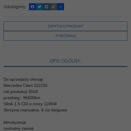
Udostępnij
:
F
T
W
C
P
a
w
y
o
o
c
i
k
p
d
e
t
o
y
z
b
t
p
L
i
ZAPYTAJ O PRODUKT
o
e
i
e
o
r
n
l
PORÓWNAJ
k
k
s
i
ę
OPIS OGÓLNY:
Do sprzedaży oferuję :
Mercedes Citan 111CDI
rok produkcji 2018
przebieg : 95600km
Silnik 1.5 CDi o mocy 110KM
Skrzynia manualna, 6-cio biegowa
klimatyzacja
centralny zamek