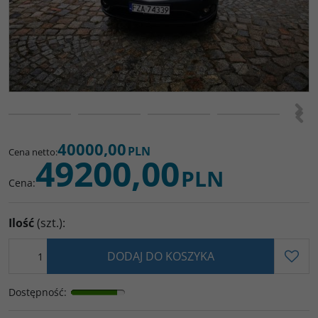
>
<
40000,00
PLN
Cena netto
:
49200,00
PLN
Cena
:
Ilość
(szt.)
:
DODAJ DO KOSZYKA
Dostępność
: