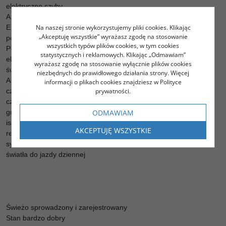
elektryczne szyby
ABS
Na naszej stronie wykorzystujemy pliki cookies. Klikając
ESP
„Akceptuję wszystkie” wyrażasz zgodę na stosowanie
poduszka powietrzna kierowcy
wszystkich typów plików cookies, w tym cookies
Poduszka powietrzna pasażera
statystycznych i reklamowych. Klikając „Odmawiam”
elektryczne lusterka
wyrażasz zgodę na stosowanie wyłącznie plików cookies
światła przeciwmgielne
niezbędnych do prawidłowego działania strony. Więcej
ASR (kontrola trakcji)
informacji o plikach cookies znajdziesz w Polityce
prywatności.
czujnik deszczu
czujnik zmierzchu
ODMAWIAM
gniazdo USB
isofix
AKCEPTUJĘ WSZYSTKIE
relingi dachowe
system Start-Stop
światła do jazdy dziennej
Świeżo sprowadzony i zarejestrowany
Stan bardzo dobry