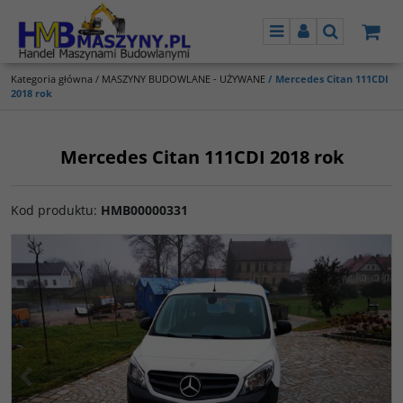
Menu
Panel
Szukaj
Kategoria główna
/
MASZYNY BUDOWLANE - UŻYWANE
/
Mercedes Citan 111CDI
2018 rok
Mercedes Citan 111CDI 2018 rok
Kod produktu
:
HMB00000331
<
>