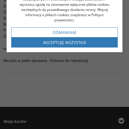
Wymiary całkowite :
wyrażasz zgodę na stosowanie wyłącznie plików cookies
Długość:3860mm
niezbędnych do prawidłowego działania strony. Więcej
Szerokość:1820mm
informacji o plikach cookies znajdziesz w Polityce
Wysokość : 2550mm
prywatności.
Masa własna : 2040kg
Pompa Battoni Pagani - Włochy
ODMAWIAM
Seria MEC 3000
AKCEPTUJĘ WSZYSTKIE
opony: 195/70R14 93J
Beczka w pełni sprawna. Gotowa do rejestracji
Moje konto