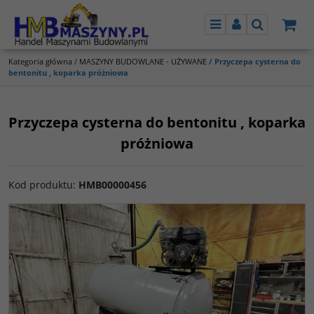
Menu
Panel
Szukaj
Kategoria główna
/
MASZYNY BUDOWLANE - UŻYWANE
/
Przyczepa cysterna do
bentonitu , koparka próżniowa
Przyczepa cysterna do bentonitu , koparka
próżniowa
Kod produktu
:
HMB00000456
<
>