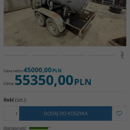
>
<
45000,00
PLN
Cena netto
:
55350,00
PLN
Cena
:
Ilość
(szt.)
:
DODAJ DO KOSZYKA
Dostępność
: