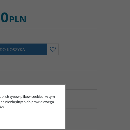
00
PLN
 DO KOSZYKA
stkich typów plików cookies, w tym
NAJ
kies niezbędnych do prawidłowego
ci.