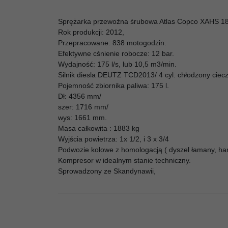
Sprężarka przewoźna śrubowa Atlas Copco XAHS 1
Rok produkcji: 2012,
Przepracowane: 838 motogodzin.
Efektywne cśnienie robocze: 12 bar.
Wydajność: 175 l/s, lub 10,5 m3/min.
Silnik diesla DEUTZ TCD2013/ 4 cyl. chłodzony ciecz
Pojemność zbiornika paliwa: 175 l.
Dł: 4356 mm/
szer: 1716 mm/
wys: 1661 mm.
Masa całkowita : 1883 kg
Wyjścia powietrza: 1x 1/2, i 3 x 3/4
Podwozie kołowe z homologacją ( dyszel łamany, ha
Kompresor w idealnym stanie techniczny.
Sprowadzony ze Skandynawii,