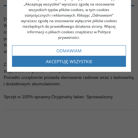
„Akceptuję wszystkie” wyrażasz zgodę na stosowanie
wszystkich typów plików cookies, w tym cookies
statystycznych i reklamowych. Klikając „Odmawiam”
Do sprzedaży oferujemy używaną zagęszczarkę gruntu.
wyrażasz zgodę na stosowanie wyłącznie plików cookies
Wacker DPU 80R
niezbędnych do prawidłowego działania strony. Więcej
informacji o plikach cookies znajdziesz w Polityce
rok produkcji 2017
prywatności.
przebieg 48 motogodzin
Waga 709 kg
ODMAWIAM
silnik diesla Kohler
AKCEPTUJĘ WSZYSTKIE
Zagęszczarka jest wyposażona w system badający stopień
zagęszczenia gruntu - "Compatec"
Ponadto urządzenie posiada sterowanie radiowe wraz z ładowarką
i dodatkowym akumulatorem.
Sprzęt w 100% sprawny.Oryginalny lakier. Sprowadzony