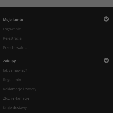
Moje konto
Logowanie
Rejestracja
Przechowalnia
Zakupy
Jak zamawiać?
Regulamin
Reklamacje i zwroty
Złóż reklamację
Kraje dostawy